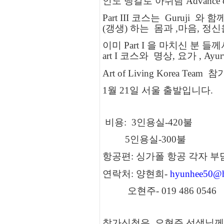
인도 뱅갈로 아쉬람
Advance 
Part III
코스는
Guruji 와 함께하
(
갱생
)
하는
몸과
,
마음
,
정신
이미
Part I
을 마치신 분 들
art I
코스와
명상
,
요가 , Ay
Art of Living Korea Team
참
1
월
21
일 서울 출발입니다
.
비용
:
3
인용실
-420
불
5
인용실
-300
불
항공편
:
싱가폴 항공 각자 부
연락처
:
양현희
-
hyunhee50@h
오현주
- 019 486 0546
참가신청은 오현주 선생님께