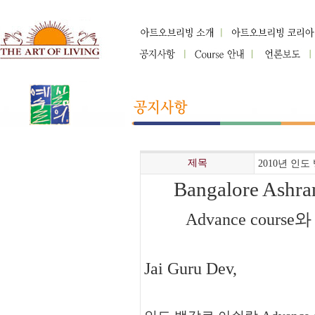
제목
2010년 인
Bangalore Ashr
Advance course
와
Jai Guru Dev,