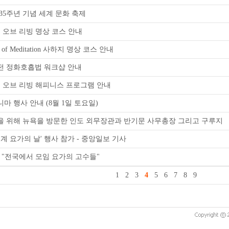
35주년 기념 세계 문화 축제
아트 오브 리빙 명상 코스 안내
t of Meditation 사하지 명상 코스 안내
 대전 정화호흡법 워크샵 안내
아트 오브 리빙 해피니스 프로그램 안내
니마 행사 안내 (8월 1일 토요일)
을 위해 뉴욕을 방문한 인도 외무장관과 반기문 사무총장 그리고 구루지
세계 요가의 날' 행사 참가 - 중앙일보 기사
 "전국에서 모임 요가의 고수들"
1
2
3
4
5
6
7
8
9